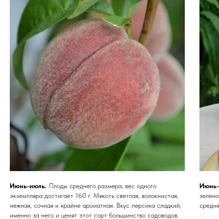
Июнь-июль.
Плоды среднего размера, вес одного
Июнь
экземпляра достигает 160 г. Мякоть светлая, волокнистая,
зелено
нежная, сочная и крайне ароматная. Вкус персика сладкий,
средня
именно за него и ценят этот сорт большинство садоводов.